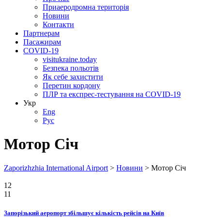
Приаеродромна територія
Новини
Контакти
Партнерам
Пасажирам
COVID-19
visitukraine.today
Безпека польотів
Як себе захистити
Перетин кордону
ПЛР та експрес-тестування на COVID-19
Укр
Eng
Рус
Мотор Січ
Zaporizhzhia International Airport
>
Новини
>
Мотор Січ
12
11
Запорізький аеропорт збільшує кількість рейсів на Київ