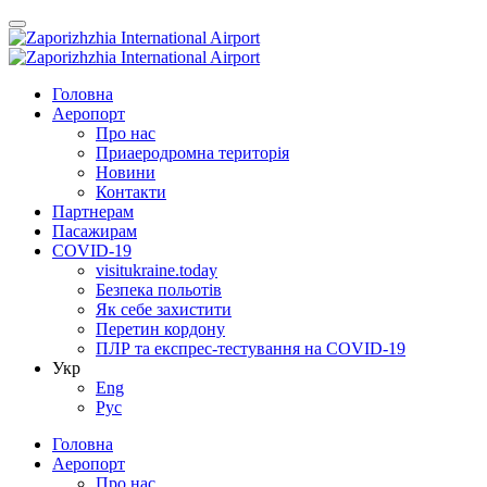
Головна
Аеропорт
Про нас
Приаеродромна територія
Новини
Контакти
Партнерам
Пасажирам
COVID-19
visitukraine.today
Безпека польотів
Як себе захистити
Перетин кордону
ПЛР та експрес-тестування на COVID-19
Укр
Eng
Рус
Головна
Аеропорт
Про нас