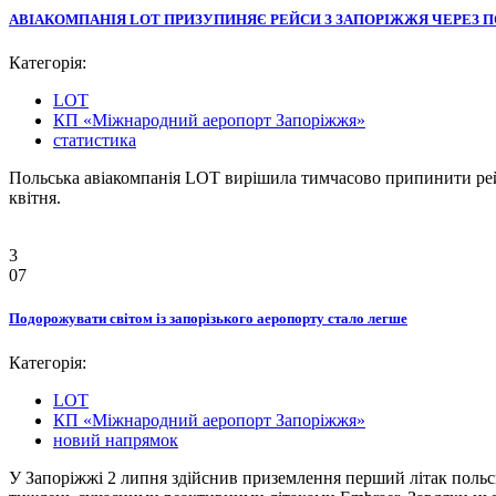
АВІАКОМПАНІЯ LOT ПРИЗУПИНЯЄ РЕЙСИ З ЗАПОРІЖЖЯ ЧЕРЕЗ
Категорія:
LOT
КП «Міжнародний аеропорт Запоріжжя»
статистика
Польська авіакомпанія LOT вирішила тимчасово припинити рейси
квітня.
3
07
Подорожувати світом із запорізького аеропорту стало легше
Категорія:
LOT
КП «Міжнародний аеропорт Запоріжжя»
новий напрямок
У Запоріжжі 2 липня здійснив приземлення перший літак польсь