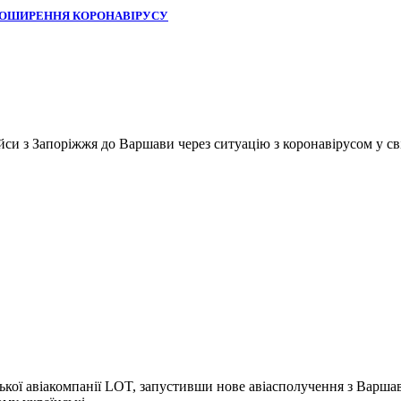
 ПОШИРЕННЯ КОРОНАВІРУСУ
 з Запоріжжя до Варшави через ситуацію з коронавірусом у світі
кої авіакомпанії LOT, запустивши нове авіасполучення з Варшав