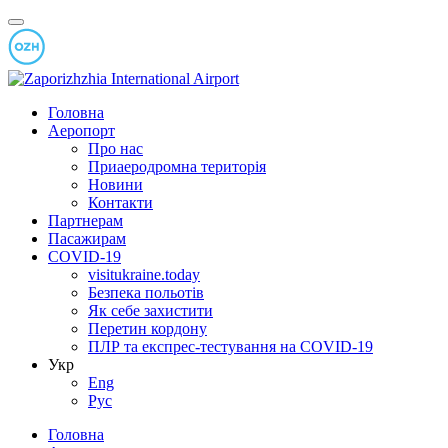
Головна
Аеропорт
Про нас
Приаеродромна територія
Новини
Контакти
Партнерам
Пасажирам
COVID-19
visitukraine.today
Безпека польотів
Як себе захистити
Перетин кордону
ПЛР та експрес-тестування на COVID-19
Укр
Eng
Рус
Головна