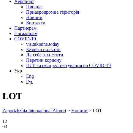
Аеропорт
Про нас
Приаеродромна територія
Новини
Контакти
Партнерам
Пасажирам
COVID-19
visitukraine.today
Безпека польотів
Як себе захистити
Перетин кордону
ПЛР та експрес-тестування на COVID-19
Укр
Eng
Рус
LOT
Zaporizhzhia International Airport
>
Новини
>
LOT
12
03