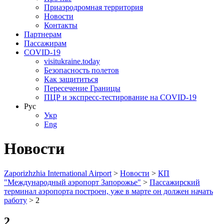
Приаэродромная территория
Новости
Контакты
Партнерам
Пассажирам
COVID-19
visitukraine.today
Безопасность полетов
Как защититься
Пересечение Границы
ПЦР и экспресс-тестирование на COVID-19
Рус
Укр
Eng
Новости
Zaporizhzhia International Airport
>
Новости
>
КП
"Международный аэропорт Запорожье"
>
Пассажирский
терминал аэропорта построен, уже в марте он должен начать
работу
>
2
2