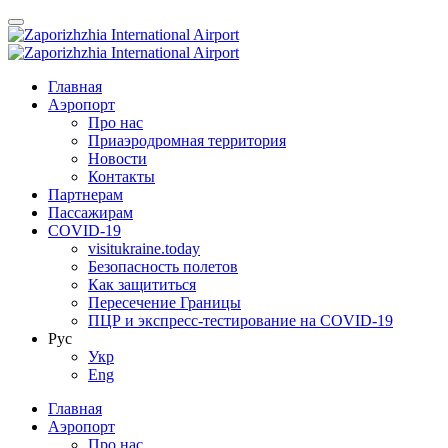
Главная
Аэропорт
Про нас
Приаэродромная территория
Новости
Контакты
Партнерам
Пассажирам
COVID-19
visitukraine.today
Безопасность полетов
Как защититься
Пересечение Границы
ПЦР и экспресс-тестирование на COVID-19
Рус
Укр
Eng
Главная
Аэропорт
Про нас