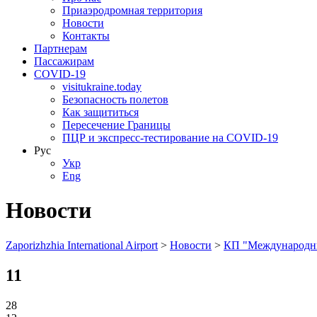
Приаэродромная территория
Новости
Контакты
Партнерам
Пассажирам
COVID-19
visitukraine.today
Безопасность полетов
Как защититься
Пересечение Границы
ПЦР и экспресс-тестирование на COVID-19
Рус
Укр
Eng
Новости
Zaporizhzhia International Airport
>
Новости
>
КП "Международны
11
28