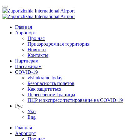
Главная
Аэропорт
Про нас
Приаэродромная территория
Новости
Контакты
Партнерам
Пассажирам
COVID-19
visitukraine.today
Безопасность полетов
Как защититься
Пересечение Границы
ПЦР и экспресс-тестирование на COVID-19
Рус
Укр
Eng
Главная
Аэропорт
Про нас