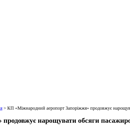
я
>
КП «Міжнародний аеропорт Запоріжжя» продовжує нарощув
 продовжує нарощувати обсяги пасажир