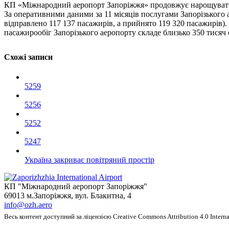
КП «Міжнародний аеропорт Запоріжжя» продовжує нарощувати
За оперативними даними за 11 місяців послугами Запорізького 
відправлено 117 137 пасажирів, а прийнято 119 320 пасажирів).
пасажирообіг Запорізького аеропорту складе близько 350 тисяч 
Схожi записи
5259
5256
5252
5247
Україна закриває повітряний простір
КП "Міжнародний аеропорт Запоріжжя"
69013 м.Запоріжжя, вул. Блакитна, 4
info@ozh.aero
Весь контент доступний за ліцензією Creative Commons Attribution 4.0 Internat