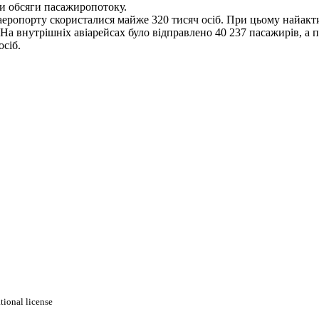
 обсяги пасажиропотоку.
аеропорту скористалися майже 320 тисяч осіб. При цьому найакт
 На внутрішніх авіарейсах було відправлено 40 237 пасажирів, а п
осіб.
ional license