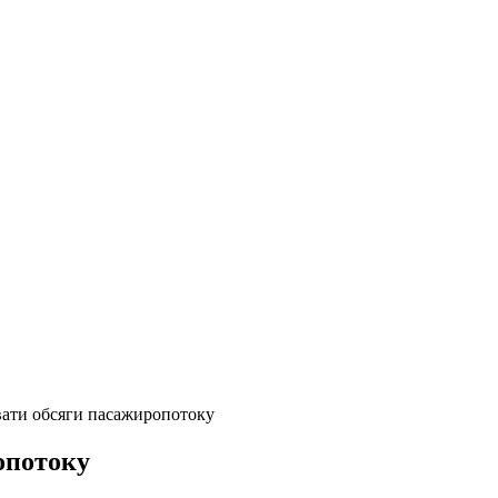
ати обсяги пасажиропотоку
опотоку