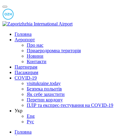
Головна
Аеропорт
Про нас
Приаеродромна територія
Новини
Контакти
Партнерам
Пасажирам
COVID-19
visitukraine.today
Безпека польотів
Як себе захистити
Перетин кордону
ПЛР та експрес-тестування на COVID-19
Укр
Eng
Рус
Головна