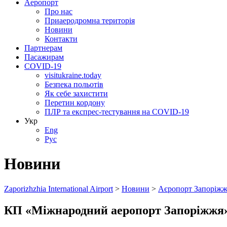
Аеропорт
Про нас
Приаеродромна територія
Новини
Контакти
Партнерам
Пасажирам
COVID-19
visitukraine.today
Безпека польотів
Як себе захистити
Перетин кордону
ПЛР та експрес-тестування на COVID-19
Укр
Eng
Рус
Новини
Zaporizhzhia International Airport
>
Новини
>
Аєропорт Запоріжж
КП «Міжнародний аеропорт Запоріжжя»